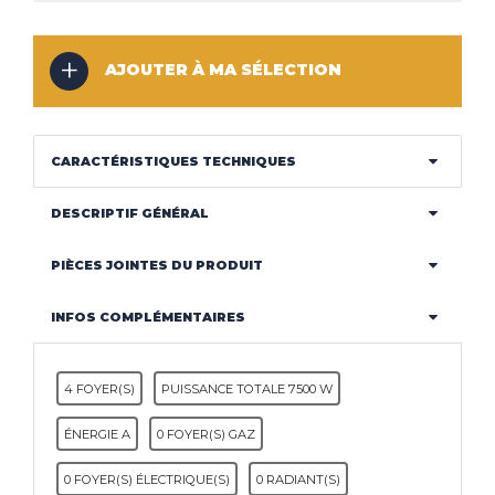
NOS
LES
NOVY
SAMSUNG 2
CONSEILS
ACTUALITÉS
ROBLIN
ROBLIN
NOVY
ROSIERES
LIEBHERR
AJOUTER À MA SÉLECTION
FRANKE
SAMSUNG
FALMEC
SAUTER
ELICA
Haut de la page
BOSH
SIEMENS
CARACTÉRISTIQUES TECHNIQUES
CONTACT
MENTIONS LÉGALES
COOKIES
SMEG
DESCRIPTIF GÉNÉRAL
WHIRLPOOL
PIÈCES JOINTES DU PRODUIT
INFOS COMPLÉMENTAIRES
4 FOYER(S)
PUISSANCE TOTALE 7500 W
ÉNERGIE A
0 FOYER(S) GAZ
0 FOYER(S) ÉLECTRIQUE(S)
0 RADIANT(S)