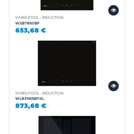
WHIRLPOOL - INDUCTION
WSB7860BF
653,68 €
WHIRLPOOL - INDUCTION
WLB3965BFIXL
873,68 €