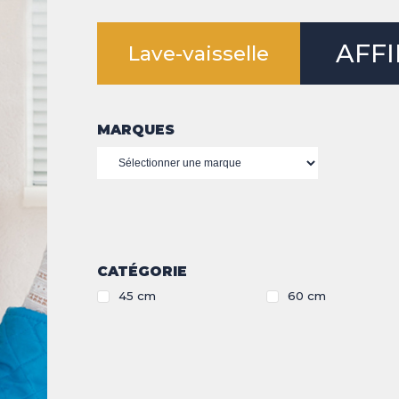
Mon compte
BLE
AFFI
Lave-vaisselle
ON
EWSLETTER
MARQUES
T
OK
0
HISTORIQUE
CATÉGORIE
Retrouvez les produits
que vous avez vu.
45 cm
60 cm
Voir les produits
E