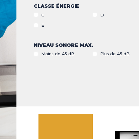
LES INNOVATIONS
CLASSE ÉNERGIE
C
D
LES ACTUALITÉS
E
ONS LÉGALES
COOKIES
NIVEAU SONORE MAX.
Moins de 45 dB
Plus de 45 dB