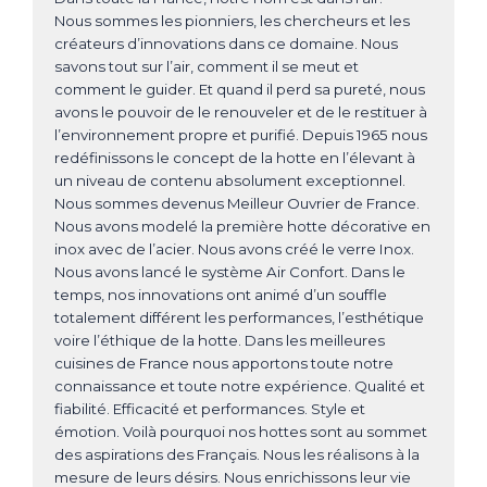
Retrouvez les
CANDY
PACK
HOTPOINT
Nous sommes les pionniers, les chercheurs et les
produits que
ROBINETTERIE
vous avez vu.
ELECTROLUX
créateurs d’innovations dans ce domaine. Nous
DE DIETRICH
BRANDT
savons tout sur l’air, comment il se meut et
Vous n'avez
ELECTROLUX
Voir les
sélectionné
POSE-LIBRE
comment le guider. Et quand il perd sa pureté, nous
aucun produit.
produits
PREMIUM
ELICA
avons le pouvoir de le renouveler et de le restituer à
LAVE-LINGE
l’environnement propre et purifié. Depuis 1965 nous
SÈCHE-LINGE
FALCON
SIEMENS 1
redéfinissons le concept de la hotte en l’élevant à
NEWSLETTER
LAVE-VAISSELLE
SIEMENS 2
FALMEC
CUISINIÈRE
un niveau de contenu absolument exceptionnel.
ROSIERES
MICRO-ONDES
OK
Nous sommes devenus Meilleur Ouvrier de France.
NEFF
FRANKE
RÉFRIGÉRATEUR
MIELE
Nous avons modelé la première hotte décorative en
GROHE
CONGÉLATEUR
KITCHENAID
inox avec de l’acier. Nous avons créé le verre Inox.
CAVE À VIN
Trouver un spécialiste
GAGGENAU
HAIER
Nous avons lancé le système Air Confort. Dans le
DE DIETRICH
temps, nos innovations ont animé d’un souffle
INDESIT
BOSCH
totalement différent les performances, l’esthétique
ASKO
LE CHAI
Contacter un conseiller
voire l’éthique de la hotte. Dans les meilleures
AEG
LG
cuisines de France nous apportons toute notre
ASKO
connaissance et toute notre expérience. Qualité et
LIEBHERR
LES
fiabilité. Efficacité et performances. Style et
LA CHARTE
SPECIFIC
INNOVATIONS
MIELE
émotion. Voilà pourquoi nos hottes sont au sommet
WHIRLPOOL
des aspirations des Français. Nous les réalisons à la
NEFF
SAMSUNG 1
NOS
LES
mesure de leurs désirs. Nous enrichissons leur vie