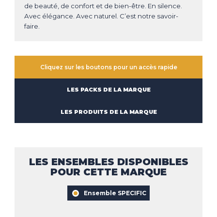
NOVY
SAMSUNG 2
CONSEILS
ACTUALITÉS
de beauté, de confort et de bien-être. En silence.
ROBLIN
ROBLIN
Avec élégance. Avec naturel. C’est notre savoir-
NOVY
faire.
ROSIERES
LIEBHERR
FRANKE
SAMSUNG
FALMEC
Haut de la page
SAUTER
ELICA
CONTACT
BOSH
MENTIONS LÉGALES
COOKIES
Cliquez sur les boutons pour un accès rapide
SIEMENS
SMEG
LES PACKS DE LA MARQUE
WHIRLPOOL
LES PRODUITS DE LA MARQUE
LES ENSEMBLES DISPONIBLES
POUR CETTE MARQUE
Ensemble SPECIFIC